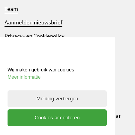
Team
Aanmelden nieuwsbrief
Privacy- en Cookiepolicy
Know Your Customer
Wij maken gebruik van cookies
Meer informatie
Bezoek ook
shift
Limburg
, een interactief
community platform waar ondernemers,
Melding verbergen
kennisinstellingen en netwerkpartners elkaar
inspireren om samen te innoveren. Op weg naar
Cookies accepteren
een duurzame samenleving. NL