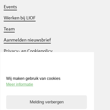
Events
Werken bij LIOF
Team
Aanmelden nieuwsbrief
Privacy- en Cookiepolicy
Know Your Customer
Wij maken gebruik van cookies
Meer informatie
Bezoek ook
shift
Limburg
, een interactief
community platform waar ondernemers,
Melding verbergen
kennisinstellingen en netwerkpartners elkaar