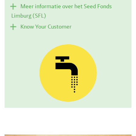
Meer informatie over het Seed Fonds
Limburg (SFL)
Know Your Customer
Financiële ondersteuning
Financiële ondersteuning
Looptijd project
Type investering
Type investering
Rente
Eigen bijdrage ondernemer
Doorgaans beogen we een exit na 5 tot 7
jaar.