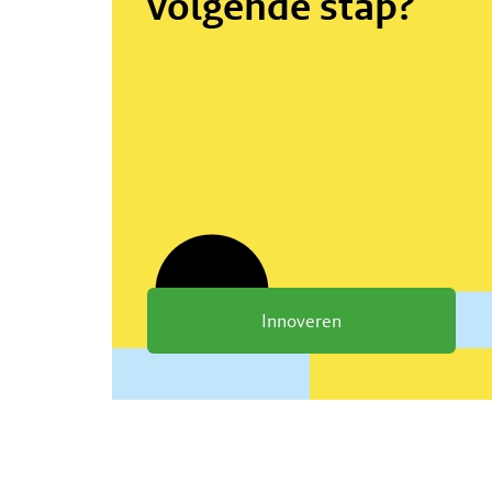
volgende stap?
Innoveren