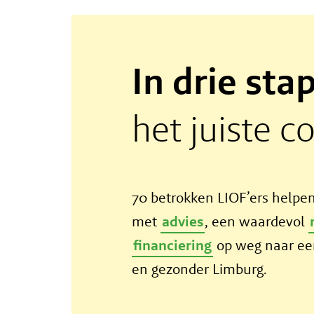
In drie sta
het juiste c
70 betrokken LIOF’ers helpen
met
advies
, een waardevol
financiering
op weg naar ee
en gezonder Limburg.