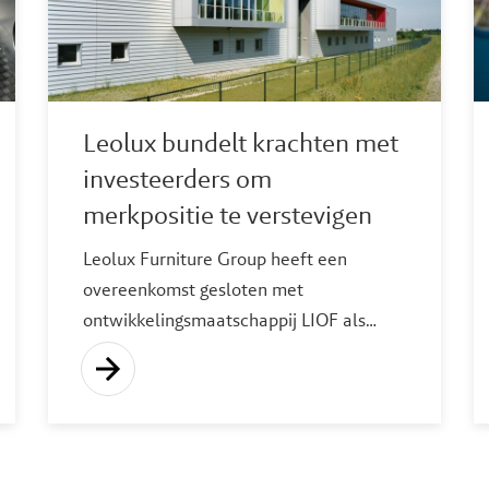
entree op de Amerikaanse markt.
Leolux bundelt krachten met
investeerders om
merkpositie te verstevigen
Leolux Furniture Group heeft een
overeenkomst gesloten met
ontwikkelingsmaatschappij LIOF als
investeerder en strategisch partner. Het
Venlose merk wil verder
professionaliseren en zijn positie
verstevigen. Met de komst van LIOF en
nieuwe investeringen van bestaande