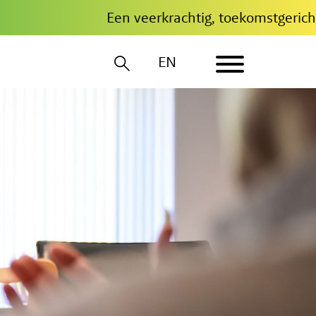
Een veerkrachtig, toekomstg
EN