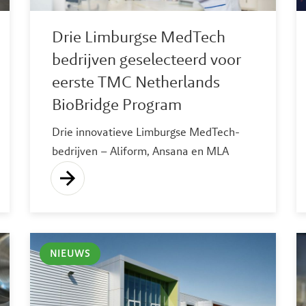
Drie Limburgse MedTech
bedrijven geselecteerd voor
eerste TMC Netherlands
BioBridge Program
Drie innovatieve Limburgse MedTech-
bedrijven – Aliform, Ansana en MLA
Diagnostics – zijn geselecteerd voor het
eerste TMC Netherlands BioBridge
Program. Dankzij dit internationale
programma krijgen zij toegang tot het
Texas Medical Center (TMC) in Houston,
NIEUWS
het grootste medische ecosysteem ter
wereld. Hier werken zij de komende
maanden aan het versnellen van hun