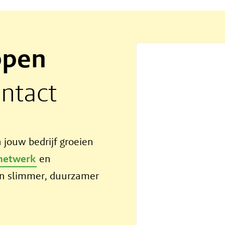
ppen
ontact
 jouw bedrijf groeien
netwerk
en
n slimmer, duurzamer