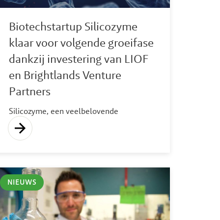
Biotechstartup Silicozyme
klaar voor volgende groeifase
dankzij investering van LIOF
en Brightlands Venture
Partners
Silicozyme, een veelbelovende
biotechstartup op Brightlands Chemelot
Campus, zet een belangrijke stap richting
commercialisering. Met een investering
van Brightlands Venture Partners (BVP)
en het Limburg Startup Capital Fund
NIEUWS
(LSCF), beheerd door LIOF, kan het
bedrijf zijn innovatieve technologie voor