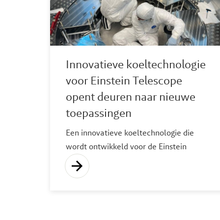
beschikbaar voor hergebruik in Europa.
Innovatieve koeltechnologie
voor Einstein Telescope
opent deuren naar nieuwe
toepassingen
Een innovatieve koeltechnologie die
wordt ontwikkeld voor de Einstein
Telescope biedt perspectief voor veel
meer dan alleen baanbrekend
wetenschappelijk onderzoek. Binnen het
consortium Zero-vibration Sorption
Cryocooler werken Demcon kryoz,