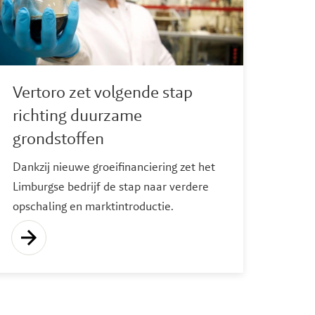
efficiëntere eiwitproductie versneld naar
de markt brengen. Daarmee versterkt
Silicozyme niet alleen zijn eigen
groeipad, maar ook de positie van
Limburg als regio voor industriële
Vertoro zet volgende stap
biotechnologie.
richting duurzame
grondstoffen
Dankzij nieuwe groeifinanciering zet het
Limburgse bedrijf de stap naar verdere
opschaling en marktintroductie.