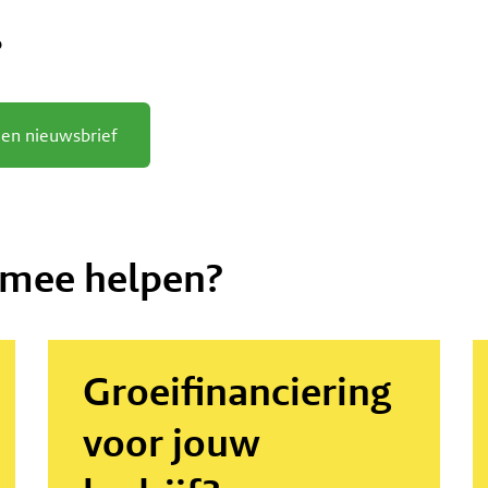
aandeelhouders Particon en Cabane, kan
?
Leolux de expertise en de middelen
vrijmaken om het bedrijf
toekomstbestendig te maken.
en nieuwsbrief
 mee helpen?
Groeifinanciering
voor jouw