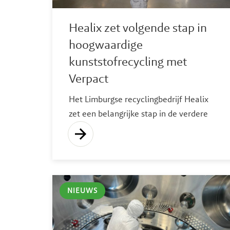
Healix zet volgende stap in
hoogwaardige
kunststofrecycling met
Verpact
Het Limburgse recyclingbedrijf Healix
zet een belangrijke stap in de verdere
opschaling van zijn technologie. Samen
met Verpact en Bas van den Ende
Recycling (BVDER) gaat het bedrijf
gebruikte kunststof big bags
hoogwaardig recyclen. Daarmee
NIEUWS
ontstaat extra recyclingcapaciteit voor
een belangrijke kunststofstroom en
blijven waardevolle grondstoffen