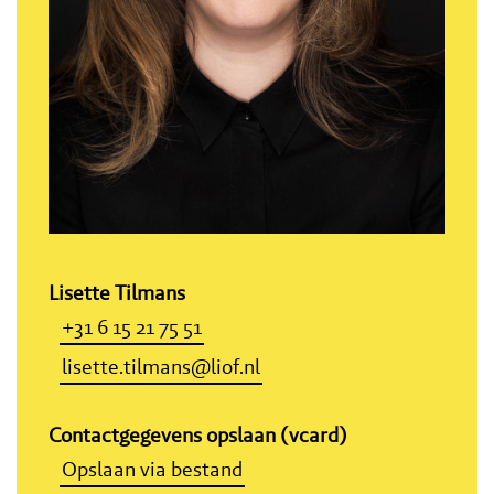
Lisette Tilmans
+31 6 15 21 75 51
lisette.tilmans@liof.nl
Contactgegevens opslaan (vcard)
Opslaan via bestand