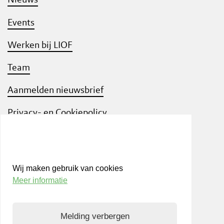
Events
Werken bij LIOF
Team
Aanmelden nieuwsbrief
Privacy- en Cookiepolicy
Know Your Customer
Wij maken gebruik van cookies
Meer informatie
Bezoek ook
shift
Limburg
, een interactief
community platform waar ondernemers,
Melding verbergen