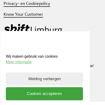
Privacy- en Cookiepolicy
Know Your Customer
Bezoek ook
shift
Limburg
, een interactief
community platform waar ondernemers,
Wij maken gebruik van cookies
kennisinstellingen en netwerkpartners elkaar
Meer informatie
inspireren om samen te innoveren. Op weg naar
een duurzame samenleving. NL
Melding verbergen
Cookies accepteren