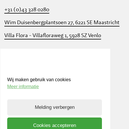
+31 (0)43 328 0280
Wim Duisenbergplantsoen 27, 6221 SE Maastricht
Villa Flora - Villafloraweg 1, 5928 SZ Venlo
Wij maken gebruik van cookies
KvK: 14604604
Meer informatie
BTW: NL 0016.94.467.B01
Melding verbergen
© LIOF, 2026
LIOF
Cookies accepteren