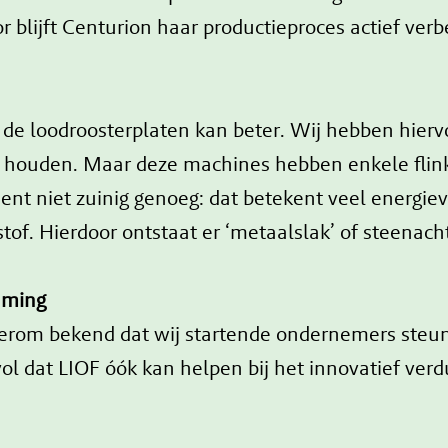
 blijft Centurion haar productieproces actief verb
 de loodroosterplaten kan beter. Wij hebben hierv
 te houden. Maar deze machines hebben enkele flin
ent niet zuinig genoeg: dat betekent veel energie
. Hierdoor ontstaat er ‘metaalslak’ of steenacht
zaming
t erom bekend dat wij startende ondernemers steun
ol dat LIOF óók kan helpen bij het innovatief ve