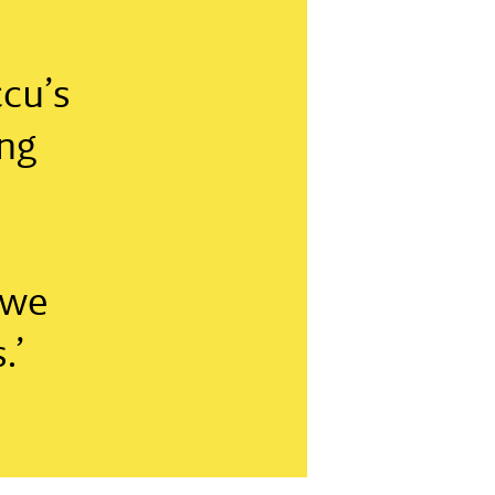
cu’s
ing
uwe
.’