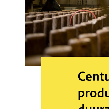
Centu
produ