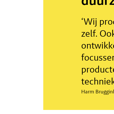
duur
‘Wij pr
zelf. Oo
ontwikke
focusse
product
techniek
Harm Bruggink,