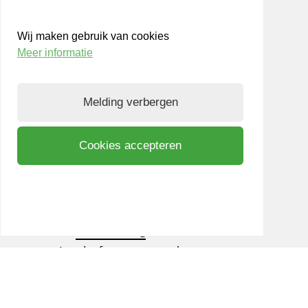
Werken bij LIOF
Wij maken gebruik van cookies
Team
Meer informatie
Aanmelden nieuwsbrief
Melding verbergen
Privacy- en Cookiepolicy
Know Your Customer
Cookies accepteren
Bezoek ook
shift
Limburg
, een interactief
community platform waar ondernemers,
kennisinstellingen en netwerkpartners elkaar
inspireren om samen te innoveren. Op weg naar