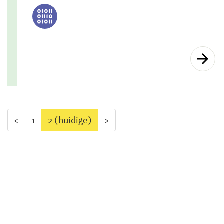
<
1
2
(huidige)
>