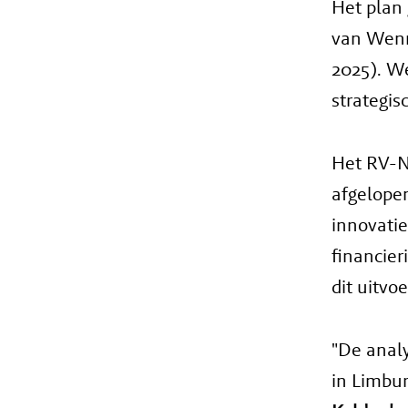
Het plan 
van Wenn
2025). We
strategis
Het RV-NT
afgelope
innovatie
financie
dit uitvo
"De analy
in Limbur