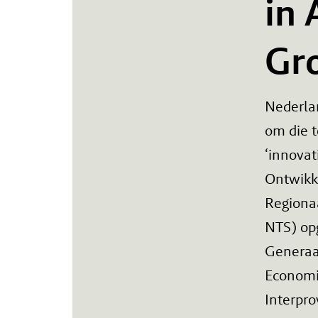
in
Gr
Nederlan
om die 
‘innova
Ontwikk
Regionaa
NTS) opg
Generaal
Economi
Interpro