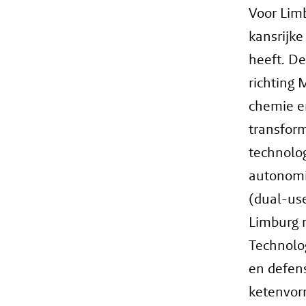
Voor Limb
kansrijke
heeft. De
richting 
chemie e
transfor
technolog
autonomie
(dual-us
Limburg 
Technolog
en defen
ketenvor