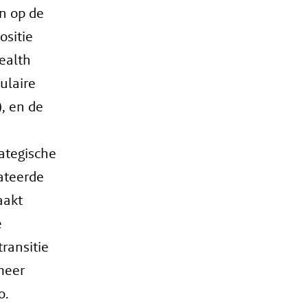
an op de
ositie
ealth
ulaire
, en de
ategische
lateerde
aakt
e
ransitie
meer
o.