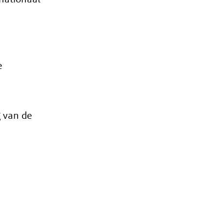
e
g van de
t