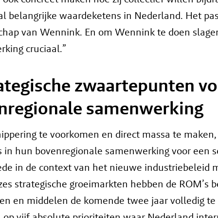
l belangrijke waardeketens in Nederland. Het pas
chap van Wennink. En om Wennink te doen slagen
king cruciaal.”
rategische zwaartepunten vo
nregionale samenwerking
ippering te voorkomen en direct massa te maken,
 in hun bovenregionale samenwerking voor een s
de in de context van het nieuwe industriebeleid 
 zes strategische groeimarkten hebben de ROM’s b
ten en middelen de komende twee jaar volledig te
op vijf absolute prioriteiten waar Nederland inte