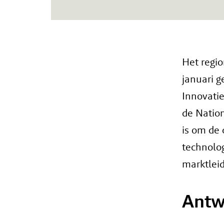
Het regi
januari 
Innovati
de Natio
is om de 
technolog
marktlei
Antw