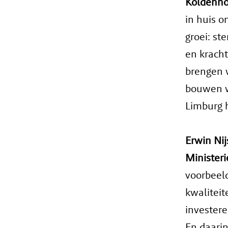
Koldenho
in huis o
groei: st
en kracht
brengen w
bouwen w
Limburg 
Erwin Nij
Minister
voorbeel
kwaliteit
investere
En daarin