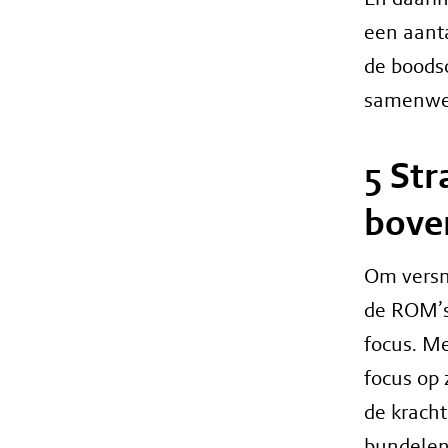
een aanta
de boods
samenwer
5 St
bove
Om versn
de ROM’s
focus. Me
focus op
de krach
bundelen 