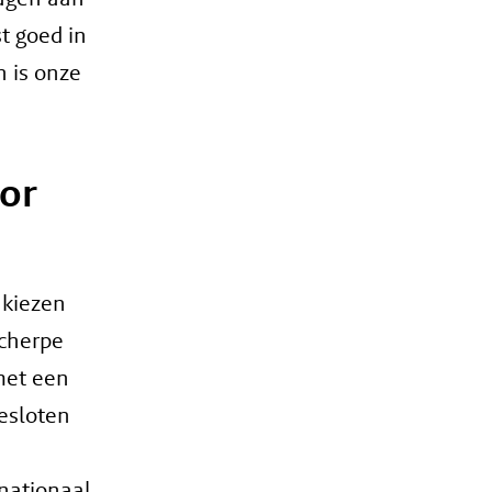
t goed in
 is onze
or
 kiezen
cherpe
met een
esloten
rnationaal