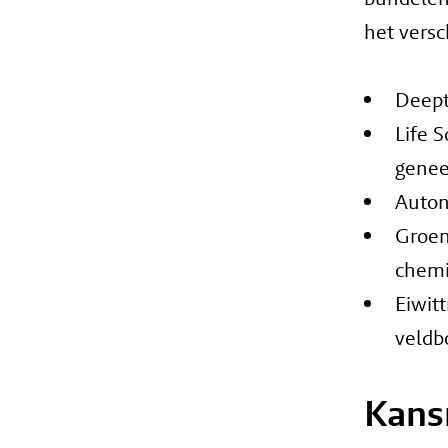
het versc
Deept
Life 
gene
Auton
Groen
chemi
Eiwitt
veldb
Kans