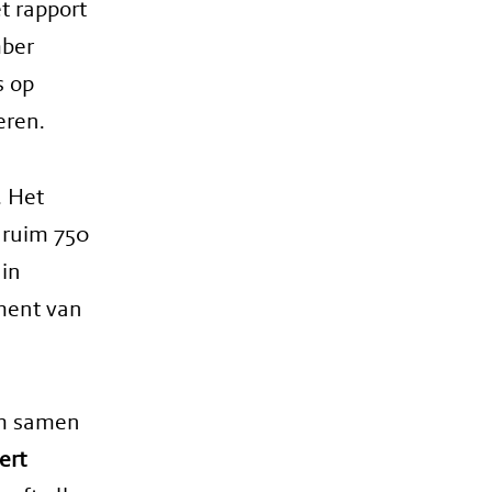
t rapport
mber
s op
eren.
. Het
 ruim 750
 in
ament van
 om samen
ert