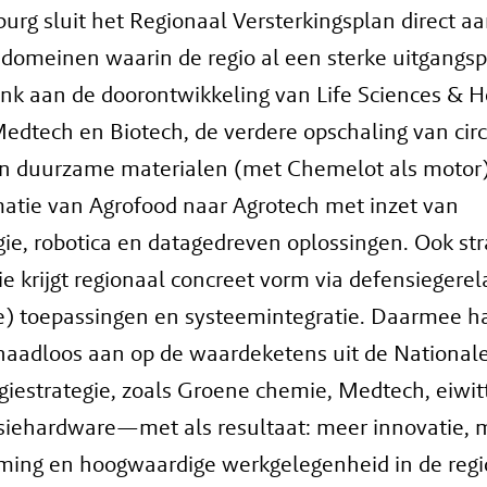
urg sluit het Regionaal Versterkingsplan direct a
 domeinen waarin de regio al een sterke uitgangsp
nk aan de doorontwikkeling van Life Sciences & H
Medtech en Biotech, de verdere opschaling van circ
n duurzame materialen (met Chemelot als motor)
matie van Agrofood naar Agrotech met inzet van
ie, robotica en datagedreven oplossingen. Ook str
 krijgt regionaal concreet vorm via defensiegere
e) toepassingen en systeemintegratie. Daarmee h
naadloos aan op de waardeketens uit de National
iestrategie, zoals Groene chemie, Medtech, eiwitt
siehardware—met als resultaat: meer innovatie, 
ming en hoogwaardige werkgelegenheid in de regi