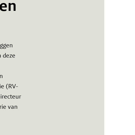
 en
iggen
m deze
en
ie (RV-
irecteur
rie van