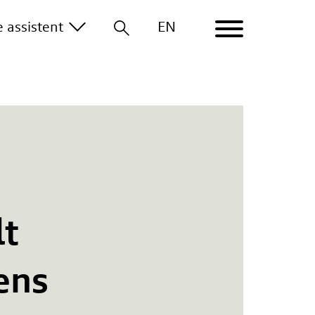
le
assistent
EN
lt
ens