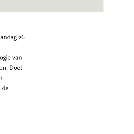
aandag 26
ogie van
en. Doel
en
t de