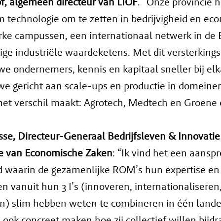
f, algemeen directeur van LIOF
. “Onze provincie h
m technologie om te zetten in bedrijvigheid en e
erke campussen, een internationaal netwerk in de 
ige industriële waardeketens. Met dit versterking
e ondernemers, kennis en kapitaal sneller bij el
e gericht aan scale-ups en productie in domeine
het verschil maakt: Agrotech, Medtech en Groene
sse, Directeur-Generaal Bedrijfsleven & Innovatie
ie van Economische Zaken
: “Ik vind het een aansp
d waarin de gezamenlijke ROM’s hun expertise en
en vanuit hun 3 I’s (innoveren, internationaliseren
n) slim hebben weten te combineren in één landel
 ook concreet maken hoe zij collectief willen bijd