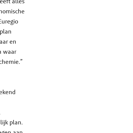
eeft alles
conomische
Euregio
splan
kaar en
n waar
 chemie.”
rekend
,
ijk plan.
ragen aan