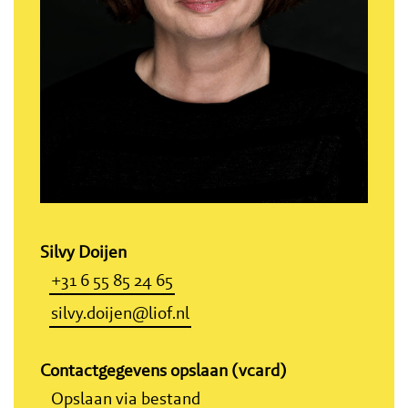
Silvy Doijen
+31 6 55 85 24 65
silvy.doijen@liof.nl
Contactgegevens opslaan (vcard)
Opslaan via bestand