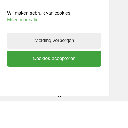
Werken bij LIOF
Wij maken gebruik van cookies
Team
Meer informatie
Aanmelden nieuwsbrief
Melding verbergen
Privacy- en Cookiepolicy
Know Your Customer
Cookies accepteren
Bezoek ook
shift
Limburg
, een interactief
community platform waar ondernemers,
kennisinstellingen en netwerkpartners elkaar
inspireren om samen te innoveren. Op weg naar