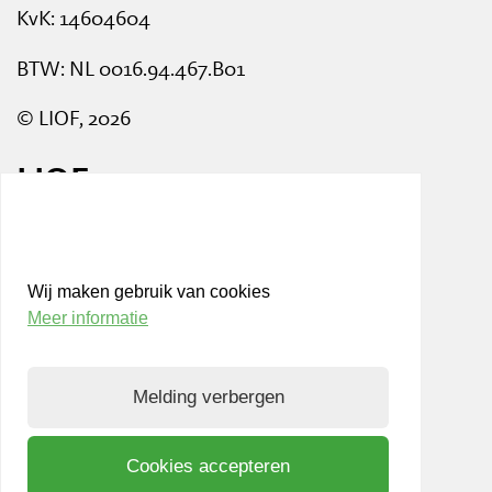
KvK: 14604604
BTW: NL 0016.94.467.B01
© LIOF, 2026
LIOF
Nieuws
Events
Wij maken gebruik van cookies
Meer informatie
Werken bij LIOF
Team
Melding verbergen
Aanmelden nieuwsbrief
Cookies accepteren
Privacy- en Cookiepolicy