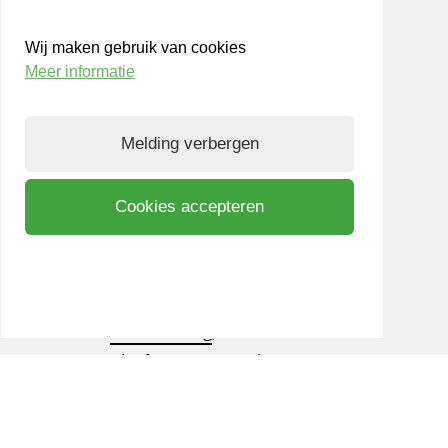
Werken bij LIOF
Wij maken gebruik van cookies
Team
Meer informatie
Aanmelden nieuwsbrief
Melding verbergen
Privacy- en Cookiepolicy
Know Your Customer
Cookies accepteren
Bezoek ook
shift
Limburg
, een interactief
community platform waar ondernemers,
kennisinstellingen en netwerkpartners elkaar
inspireren om samen te innoveren. Op weg naar