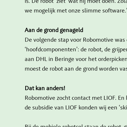
is. De robot ‘ziet’ wat hij moet doen. 
we mogelijk met onze slimme software
Aan de grond genageld
De volgende stap voor Robomotive was o
‘hoofdcomponenten’: de robot, de grijper
aan DHL in Beringe voor het orderpicken
moest de robot aan de grond worden vas
Dat kan anders!
Robomotive zocht contact met LIOF. En 
de subsidie van LIOF konden wij een ‘s
Bij de mobiele robotcel staan de robot,