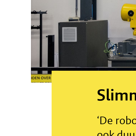
Slim
‘De robo
ook duu