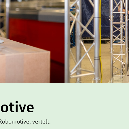
otive
obomotive, vertelt.