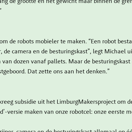
Zolang de grootte en het gewicht maar binnen de g
.”
m de robots mobieler te maken. “Een robot bestaat
, de camera en de besturingskast”, legt Michael ui
 van dozen vanaf pallets. Maar de besturingskast 
tgeboord. Dat zette ons aan het denken.”
kreeg subsidie uit het LimburgMakersproject om de
kid’-versie maken van onze robotcel: onze eerste 
 grijper, camera en de besturingskast allemaal op 