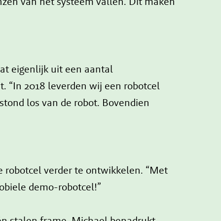
renzen van het systeem vallen. Dit maken
 eigenlijk uit een aantal
t. “In 2018 leverden wij een robotcel
stond los van de robot. Bovendien
 robotcel verder te ontwikkelen. “Met
mobiele demo-robotcel!”
één stalen frame. Michael benadrukt