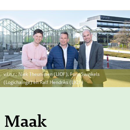
v.l.n.r.: Niek Theunissen (LIOF), Funs Swinkels
(Logichainge) en Ralf Hendriks (LIOF)
Maak