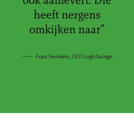
heeft nergens
omkijken naar”
Funs Swinkels, CEO Logichainge