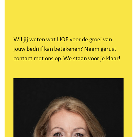
Wil jij weten wat LIOF voor de groei van
jouw bedrijf kan betekenen? Neem gerust
contact met ons op. We staan voor je klaar!