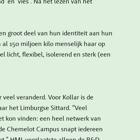
’ en ‘vies’. Na het lezen van het
en groot deel van hun identiteit aan hun
a al 150 miljoen kilo menselijk haar op
l licht, flexibel, isolerend en sterk (een
 veel veranderd. Voor Kollar is de
ar het Limburgse Sittard. “Veel
et kon vinden: een heel netwerk van
p de Chemelot Campus snapt iedereen
iet.” HML verplaatste alleen de R&D-