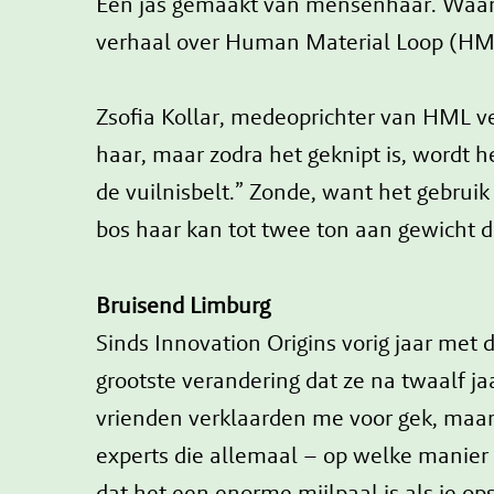
Een jas gemaakt van mensenhaar. Waarschi
verhaal over Human Material Loop (HM
Zsofia Kollar, medeoprichter van HML ve
haar, maar zodra het geknipt is, wordt h
de vuilnisbelt.” Zonde, want het gebruik v
bos haar kan tot twee ton aan gewicht 
Bruisend Limburg
Sinds Innovation Origins vorig jaar met 
grootste verandering dat ze na twaalf j
vrienden verklaarden me voor gek, maar
experts die allemaal – op welke manier
dat het een enorme mijlpaal is als je o