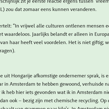
jnlijk zit je eerste reactie ergens tussen ‘vreemd
L) zou dat zomaar eens kunnen veranderen.
rtelt: “In vrijwel alle culturen ontlenen mensen e
et waardeloos. Jaarlijks belandt er alleen in Europ
an haar heeft veel voordelen. Het is niet giftig; we
dragen).
de uit Hongarije afkomstige ondernemer sprak, is er
aar in Amsterdam te hebben gewoond, verhuisde na
 ik heb hier iets gevonden wat ik in Amsterdam ni
 dan ook – bezig zijn met chemische recycling. O
pschaalt van grammen naar kilo’s. In Amsterdam n