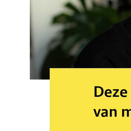
Deze 
van 