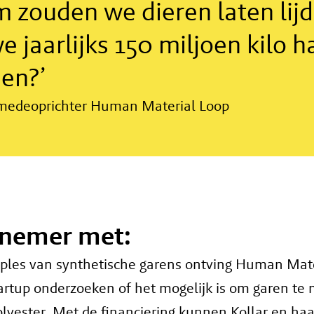
 zouden we dieren laten lijd
we jaarlijks 150 miljoen kilo h
en?’
, medeoprichter Human Material Loop
rnemer met:
ples van synthetische garens ontving Human Mater
tartup onderzoeken of het mogelijk is om garen te
polyester. Met de financiering kunnen Kollar en ha