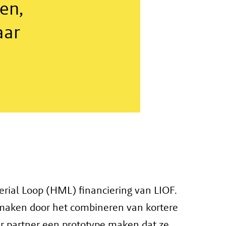
en,
aar
ial Loop (HML) financiering van LIOF.
 maken door het combineren van kortere
ar partner een prototype maken dat ze