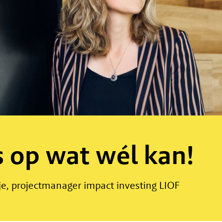
 op wat wél kan!
je, projectmanager impact investing LIOF