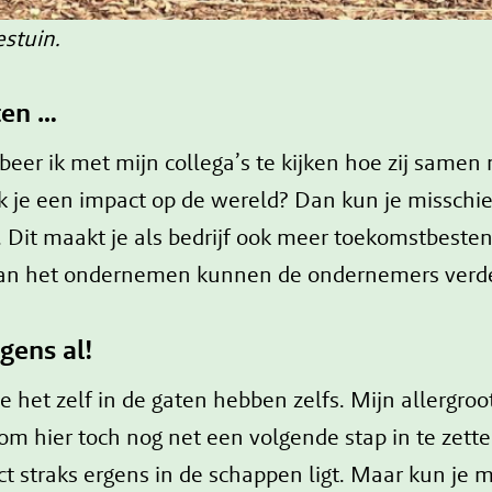
estuin.
ten …
obeer ik met mijn collega’s te kijken hoe zij sa
 je een impact op de wereld? Dan kun je misschie
it maakt je als bedrijf ook meer toekomstbestendi
t van het ondernemen kunnen de ondernemers ver
gens al!
het zelf in de gaten hebben zelfs. Mijn allergroots
t om hier toch nog net een volgende stap in te zet
uct straks ergens in de schappen ligt. Maar kun je