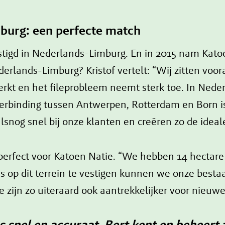
burg: een perfecte match
stigd in Nederlands-Limburg. En in 2015 nam Katoe
rlands-Limburg? Kristof vertelt: “Wij zitten voo
perkt en het fileprobleem neemt sterk toe. In Ne
verbinding tussen Antwerpen, Rotterdam en Born 
snog snel bij onze klanten en creëren zo de ideal
erfect voor Katoen Natie. “We hebben 14 hectare 
ns op dit terrein te vestigen kunnen we onze best
 zijn zo uiteraard ook aantrekkelijker voor nieuwe
nel en accuraat. Bert kent en beheert zi