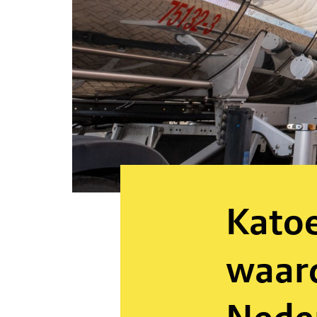
Katoe
waard