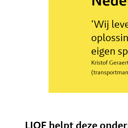
Nede
‘Wij le
oplossi
eigen sp
Kristof Geraer
(transportmana
LIOF helpt deze onde