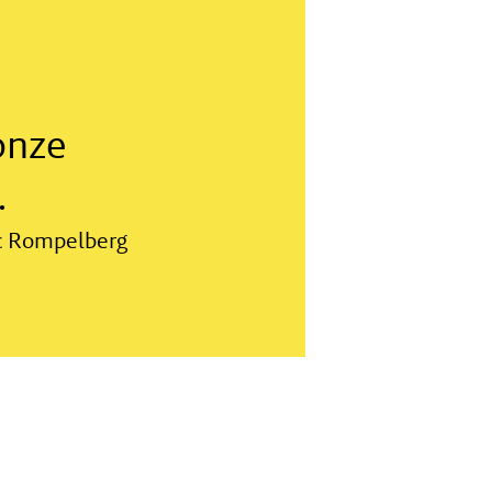
onze
.
rc Rompelberg