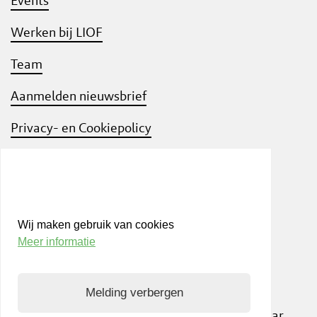
Events
Werken bij LIOF
Team
Aanmelden nieuwsbrief
Privacy- en Cookiepolicy
Know Your Customer
Wij maken gebruik van cookies
Meer informatie
Bezoek ook
shift
Limburg
, een interactief
community platform waar ondernemers,
kennisinstellingen en netwerkpartners elkaar
Melding verbergen
inspireren om samen te innoveren. Op weg naar