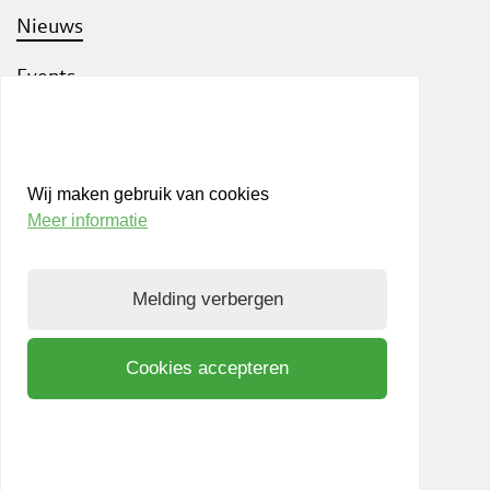
Nieuws
Events
Werken bij LIOF
Team
Wij maken gebruik van cookies
Aanmelden nieuwsbrief
Meer informatie
Privacy- en Cookiepolicy
Melding verbergen
Know Your Customer
Cookies accepteren
Bezoek ook
shift
Limburg
, een interactief