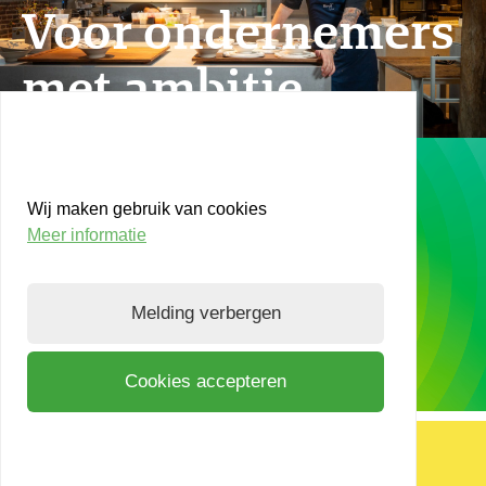
Voor ondernemers
Voor ondernemers
met ambitie.
met ambitie.
Wat is jouw
Wij maken gebruik van cookies
ambitie?
Meer informatie
Melding verbergen
Plan een afspraak
Cookies accepteren