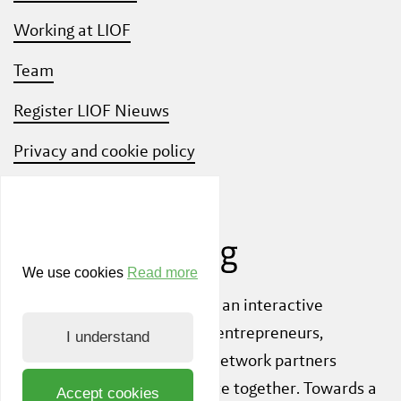
Working at LIOF
Team
Register LIOF Nieuws
Privacy and cookie policy
Know Your Customer
We use cookies
Read more
Also check out
ShiftLimburg
, an interactive
community platform where entrepreneurs,
I understand
knowledge institutions and network partners
inspire each other to innovate together. Towards a
Accept cookies