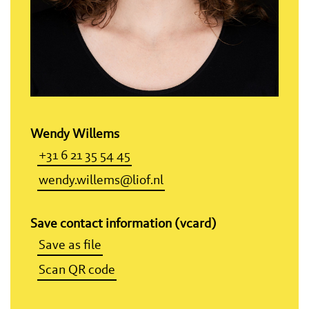
Wendy Willems
+31 6 21 35 54 45
wendy.willems@liof.nl
Save contact information (vcard)
Save as file
Scan QR code