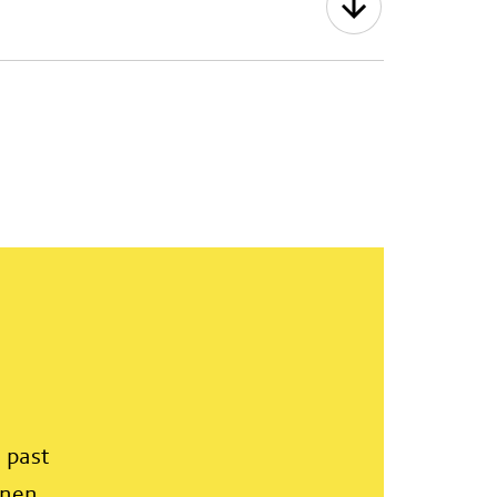
 past
nnen