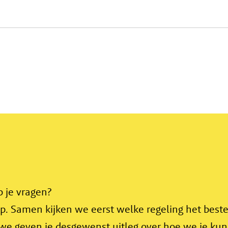
b je vragen?
. Samen kijken we eerst welke regeling het beste
 we geven je desgewenst uitleg over hoe we je ku