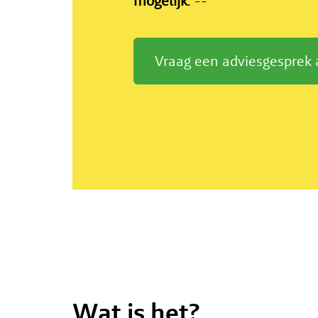
mogelijk
. --
Vraag een adviesgesprek
Wat is het?