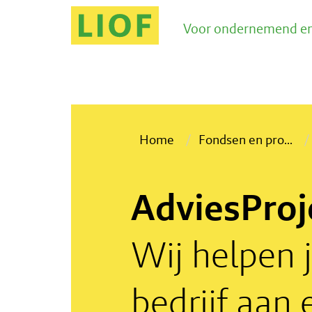
Voor ondernemend en
Home
Fondsen en pro
...
AdviesProj
Wij helpen 
bedrijf aan 