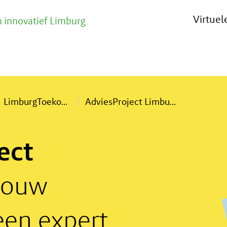
Virtue
 innovatief Limburg
LimburgToeko
...
AdviesProject Limbu
...
ect
jouw
een expert